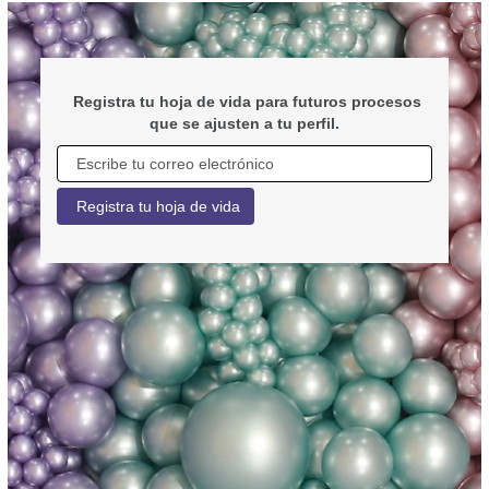
¿No
Registra tu hoja de vida para futuros procesos
encontraste
que se ajusten a tu perfil.
la
vacante
que
buscabas?